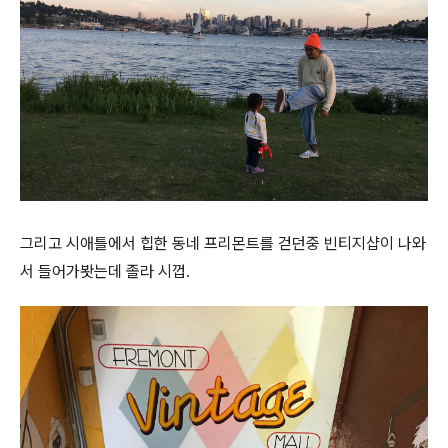
그리고 시애틀에서 힙한 동네 프리몬트를 걷던중 빈티지샵이 나와
서 들어가봣는데 졸라 시껍.