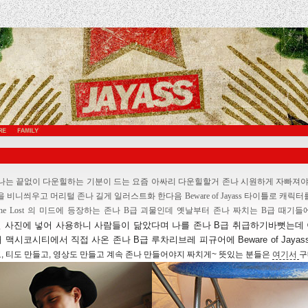
는 끝없이 다운힐하는 기분이 드는 요즘 아싸리 다운힐할거 존나 시원하게 자빠져야
 을 비니씌우고 머리털 존나 길게 일러스트화 한다음 Beware of Jayass 타이틀로 캐릭터를 만
 the Lost 의 미드에 등장하는 존나 B급 괴물인데 옛날부터 존나 짜치는 B급 때
프로필 사진에 넣어 사용하니 사람들이 닮았다며 나를 존나 B급 취급하기바뻣는데
맥시코시티에서 직접 사온 존나 B급 루차리브레 피규어에 Beware of Jay
, 티도 만들고, 영상도 만들고 계속 존나 만들어야지 짜치게~ 뜻있는 분들은
여기서
구