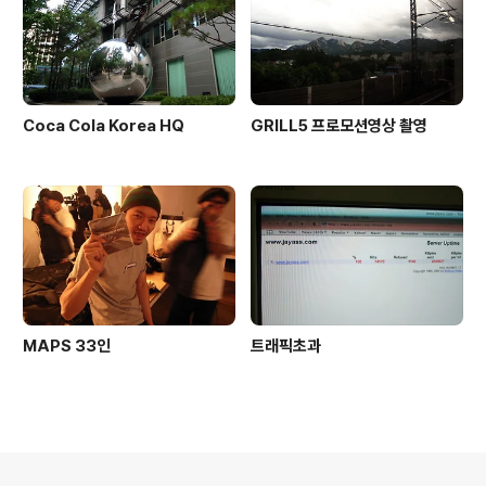
Coca Cola Korea HQ
GRILL5 프로모션영상 촬영
MAPS 33인
트래픽초과
의안내